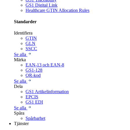
GS1 Digital Link
Healthcare GTIN Allocation Rules
Standarder
Identifiera
GTIN
GLN
SSCC
Se alla
Märka
EAN-13 och EAN-8
GS1-128
QR-kod
Se alla
Dela
GS1 Artikelinformation
EPCIS
GS1 EDI
Se alla
Spåra
Spårbarhet
Tjänster