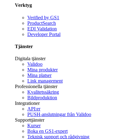
Verktyg
Verified by GS1
ProductSearch
EDI Validation
Developer Portal
Tjänster
Digitala tjänster
Validoo
Mina produkter
Mina platser
Link management
Professionella tjänster
Kvalitetssäkring
Bildproduktion
Integrationer
API:er
PUSH-anslutningar från Validoo
Supporttjänster
Kurser
Boka en GS1-expert
Teknisk support och rådgivning