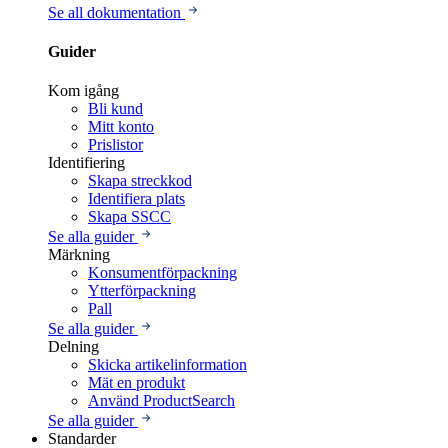
Se all dokumentation
Guider
Kom igång
Bli kund
Mitt konto
Prislistor
Identifiering
Skapa streckkod
Identifiera plats
Skapa SSCC
Se alla guider
Märkning
Konsumentförpackning
Ytterförpackning
Pall
Se alla guider
Delning
Skicka artikelinformation
Mät en produkt
Använd ProductSearch
Se alla guider
Standarder