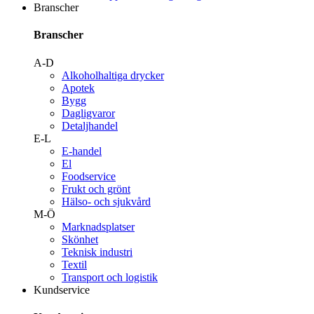
Branscher
Branscher
A-D
Alkoholhaltiga drycker
Apotek
Bygg
Dagligvaror
Detaljhandel
E-L
E-handel
El
Foodservice
Frukt och grönt
Hälso- och sjukvård
M-Ö
Marknadsplatser
Skönhet
Teknisk industri
Textil
Transport och logistik
Kundservice