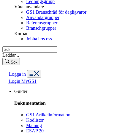
Ledningsgrupp
Våra användare
GS1 Branschråd för dagligvaror
Användargrupper
Referensgrupper
Branschgrupper
Karriär
Jobba hos oss
Laddar...
Sök
Logga in
Login MyGS1
Guider
Dokumentation
GS1 Artikelinformation
Kodlistor
Mätning
ESAP 20