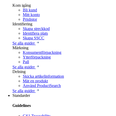
Kom igång
Bli kund
Mitt konto
Prislistor
Identifiering
Skapa streckkod
Identifiera plats
Skapa SSCC
Se alla guider
Märkning
Konsumentförpackning
Ytterförpackning
Pall
Se alla guider
Delning
Skicka artikelinformation
Mät en produkt
Använd ProductSearch
Se alla guider
Standarder
Guidelines
GS1 Traceability