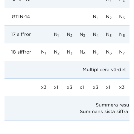
1
2
GTIN-14
N
N
N
1
2
3
17 siffror
N
N
N
N
N
N
1
2
3
4
5
6
18 siffror
N
N
N
N
N
N
N
1
2
3
4
5
6
7
Multiplicera värdet i 
x3
x1
x3
x1
x3
x1
x3
Summera resultat
Summans sista siffra su