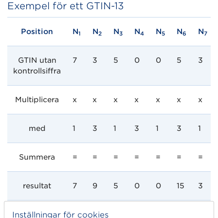
Exempel för ett GTIN-13
Position
N
N
N
N
N
N
N
1
2
3
4
5
6
7
GTIN utan
7
3
5
0
0
5
3
kontrollsiffra
Multiplicera
x
x
x
x
x
x
x
med
1
3
1
3
1
3
1
Summera
=
=
=
=
=
=
=
resultat
7
9
5
0
0
15
3
Inställningar för cookies
Subtrahera sista siffran i summan från 10. I detta exe