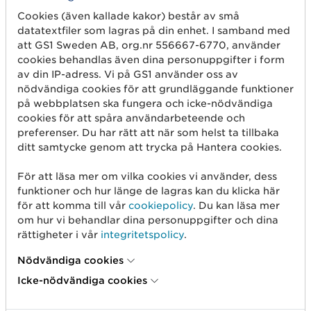
(93) 3. Alltså är kontrollsiffran
Cookies (även kallade kakor) består av små
datatextfiler som lagras på din enhet. I samband med
att GS1 Sweden AB, org.nr 556667-6770, använder
Fullständigt
7
3
5
0
0
5
3
cookies behandlas även dina personuppgifter i form
GTIN
av din IP-adress. Vi på GS1 använder oss av
nödvändiga cookies för att grundläggande funktioner
på webbplatsen ska fungera och icke-nödvändiga
cookies för att spåra användarbeteende och
Tillbaka till Beräkna kontrollsiffra
preferenser. Du har rätt att när som helst ta tillbaka
ditt samtycke genom att trycka på Hantera cookies.
För att läsa mer om vilka cookies vi använder, dess
funktioner och hur länge de lagras kan du klicka här
för att komma till vår
cookiepolicy
. Du kan läsa mer
om hur vi behandlar dina personuppgifter och dina
rättigheter i vår
integritetspolicy
.
Nödvändiga cookies
Icke-nödvändiga cookies
Kom igång