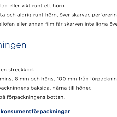
ad eller vikt runt ett hörn.
a och aldrig runt hörn, över skarvar, perforeri
ofan eller annan film får skarven inte ligga öv
ningen
 en streckkod.
 minst 8 mm och högst 100 mm från förpacknin
ackningens baksida, gärna till höger.
på förpackningens botten.
lda konsumentförpackningar