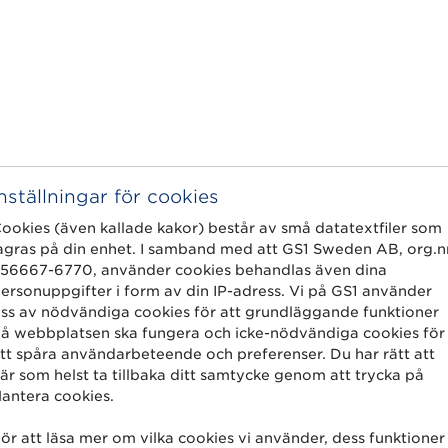
as på huvudetiketten eller på separat etikett p
Inställningar för cookies
ookies (även kallade kakor) består av små datatextfiler som
agras på din enhet. I samband med att GS1 Sweden AB, org.n
56667-6770, använder cookies behandlas även dina
ersonuppgifter i form av din IP-adress. Vi på GS1 använder
ss av nödvändiga cookies för att grundläggande funktioner
å webbplatsen ska fungera och icke-nödvändiga cookies för
tt spåra användarbeteende och preferenser. Du har rätt att
är som helst ta tillbaka ditt samtycke genom att trycka på
antera cookies.
ör att läsa mer om vilka cookies vi använder, dess funktioner