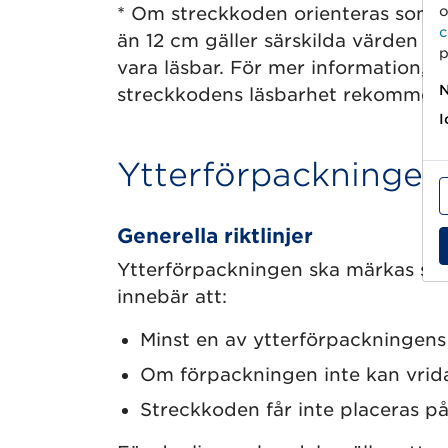
o
* Om streckkoden orienteras som e
c
än 12 cm gäller särskilda värden f
p
vara läsbar. För mer information, se
N
streckkodens läsbarhet rekommende
I
Ytterförpackningen
Generella riktlinjer
Ytterförpackningen ska märkas så a
innebär att:
Minst en av ytterförpackningens
Om förpackningen inte kan vrida
Streckkoden får inte placeras p