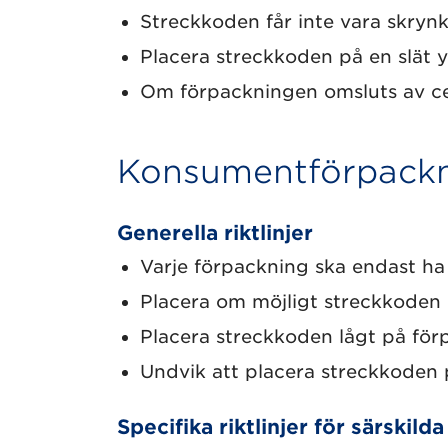
Streckkoden får inte vara skrynkl
Placera streckkoden på en slät yt
Om förpackningen omsluts av cell
Konsumentförpack
Generella riktlinjer
Varje förpackning ska endast ha
Placera om möjligt streckkoden
Placera streckkoden lågt på förp
Undvik att placera streckkoden 
Specifika riktlinjer för särski