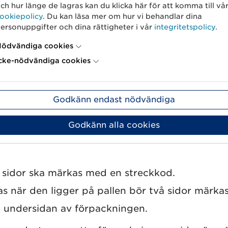
ch hur länge de lagras kan du klicka här för att komma till vå
tt staket på burkar och andra cylindriska arti
ookiepolicy
. Du kan läsa mer om hur vi behandlar dina
ör streckkodens modulbredd (även kallad x-dime
ersonuppgifter och dina rättigheter i vår
integritetspolicy
.
 GS1 General Specifications, avsnitt 6.2.3.2 figur
ödvändiga cookies
ras att streckkoden verifieras med till exemp
cke-nödvändiga cookies
Godkänn endast nödvändiga
Godkänn alla cookies
tt streckkoden kan läsas av även när förpacknin
 sidor ska märkas med en streckkod.
s när den ligger på pallen bör två sidor märka
å undersidan av förpackningen.