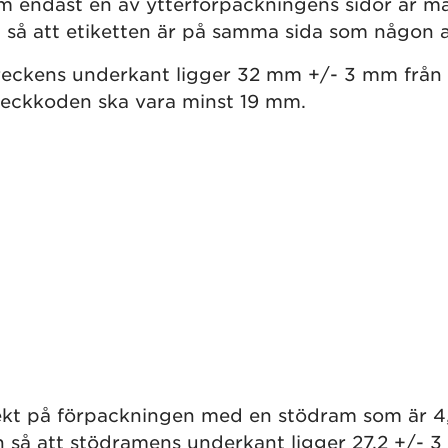
om endast en av ytterförpackningens sidor är m
 så att etiketten är på samma sida som någon av
treckens underkant ligger 32 mm +/- 3 mm från
reckkoden ska vara minst 19 mm.
rekt på förpackningen med en stödram som är 4
n så att stödramens underkant ligger 27,2 +/- 