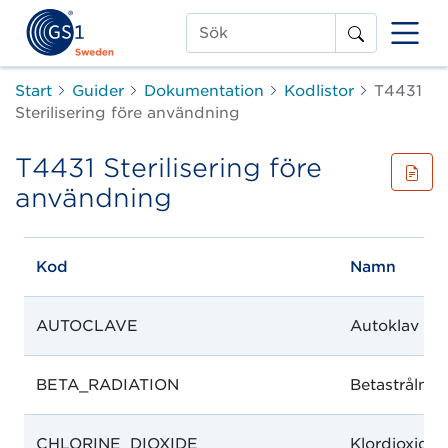
Sök
Start
Guider
Dokumentation
Kodlistor
T4431
Sterilisering före användning
T4431 Sterilisering före
användning
Kod
Namn
AUTOCLAVE
Autoklav
BETA_RADIATION
Betastrålnin
CHLORINE_DIOXIDE
Klordioxid