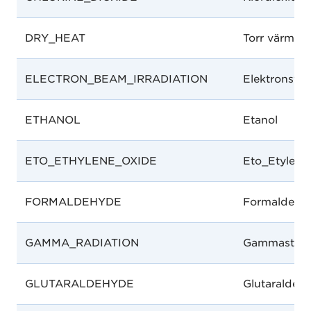
DRY_HEAT
Torr värme
ELECTRON_BEAM_IRRADIATION
Elektronstrå
ETHANOL
Etanol
ETO_ETHYLENE_OXIDE
Eto_Etyleno
FORMALDEHYDE
Formaldehy
GAMMA_RADIATION
Gammastrål
GLUTARALDEHYDE
Glutaraldeh