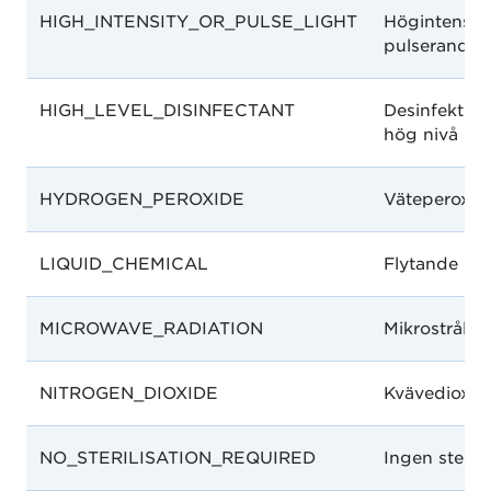
HIGH_INTENSITY_OR_PULSE_LIGHT
Högintensivt
pulserande l
HIGH_LEVEL_DISINFECTANT
Desinfektio
hög nivå
HYDROGEN_PEROXIDE
Väteperoxid
LIQUID_CHEMICAL
Flytande kem
MICROWAVE_RADIATION
Mikrostrålni
NITROGEN_DIOXIDE
Kvävedioxid
NO_STERILISATION_REQUIRED
Ingen sterili