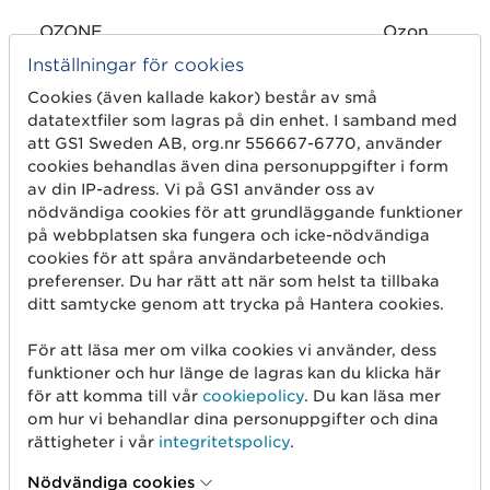
OZONE
Ozon
Inställningar för cookies
PERACETIC_ACID
Perättiksyra
Cookies (även kallade kakor) består av små
datatextfiler som lagras på din enhet. I samband med
att GS1 Sweden AB, org.nr 556667-6770, använder
PLASMA
Plasma
cookies behandlas även dina personuppgifter i form
av din IP-adress. Vi på GS1 använder oss av
nödvändiga cookies för att grundläggande funktioner
SOUND_WAVES
Ljudvågor
på webbplatsen ska fungera och icke-nödvändiga
cookies för att spåra användarbeteende och
preferenser. Du har rätt att när som helst ta tillbaka
SUPERCRITICAL_CARBON_DIOXIDE
Superkritisk
ditt samtycke genom att trycka på Hantera cookies.
För att läsa mer om vilka cookies vi använder, dess
UNSPECIFIED
Ospecificer
funktioner och hur länge de lagras kan du klicka här
för att komma till vår
cookiepolicy
. Du kan läsa mer
UV_LIGHT
UV-ljus
om hur vi behandlar dina personuppgifter och dina
rättigheter i vår
integritetspolicy
.
Nödvändiga cookies