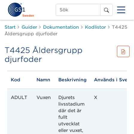
Sök
Start
Guider
Dokumentation
Kodlistor
T4425
Åldersgrupp djurfoder
T4425 Åldersgrupp
djurfoder
Kod
Namn
Beskrivning
Används i Sveri
ADULT
Vuxen
Djurets
X
livsstadium
där det är
fullt
utvecklat
eller vuxet,