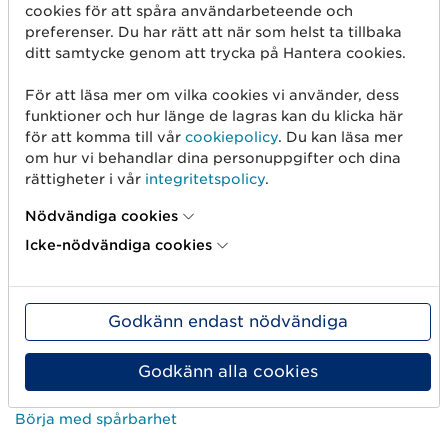
cookies för att spåra användarbeteende och
eller ålder.
preferenser. Du har rätt att när som helst ta tillbaka
ditt samtycke genom att trycka på Hantera cookies.
För att läsa mer om vilka cookies vi använder, dess
funktioner och hur länge de lagras kan du klicka här
för att komma till vår
cookiepolicy
. Du kan läsa mer
om hur vi behandlar dina personuppgifter och dina
rättigheter i vår
integritetspolicy
.
Kom igång
Nödvändiga cookies
Skapa streckkod
Icke-nödvändiga cookies
Använd GLN
Sälj på marknadsplatser
Godkänn endast nödvändiga
Dela artikelinformation
Godkänn alla cookies
Mät produkten rätt
Börja med spårbarhet