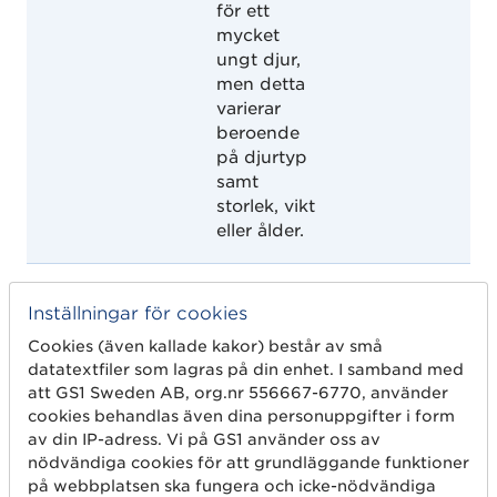
för ett
mycket
ungt djur,
men detta
varierar
beroende
på djurtyp
samt
storlek, vikt
eller ålder.
SENIOR
Senior
Det äldsta
X
Inställningar för cookies
livsstadiet
för ett djur,
Cookies (även kallade kakor) består av små
men detta
datatextfiler som lagras på din enhet. I samband med
att GS1 Sweden AB, org.nr 556667-6770, använder
varierar
cookies behandlas även dina personuppgifter i form
beroende
av din IP-adress. Vi på GS1 använder oss av
på djurtyp
nödvändiga cookies för att grundläggande funktioner
samt
på webbplatsen ska fungera och icke-nödvändiga
storlek, vikt