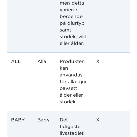
men detta
varierar
beroende
på djurtyp
samt
storlek, vikt
eller ålder.
ALL
Alla
Produkten
X
kan
användas
för alla djur
oavsett
ålder eller
storlek.
BABY
Baby
Det
X
tidigaste
livsstadiet