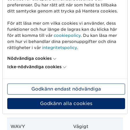
preferenser. Du har rätt att när som helst ta tillbaka
SHORT
Kort
ditt samtycke genom att trycka på Hantera cookies.
För att läsa mer om vilka cookies vi använder, dess
STRAIGHT
Rakt
funktioner och hur länge de lagras kan du klicka här
för att komma till vår
cookiepolicy
. Du kan läsa mer
STYLED
Stylat
om hur vi behandlar dina personuppgifter och dina
rättigheter i vår
integritetspolicy
.
SYNTHETIC
Syntetiskt
Nödvändiga cookies
Icke-nödvändiga cookies
THICK
Tjockt
Godkänn endast nödvändiga
THINNING
Håravfall
Godkänn alla cookies
UNRULY
Oregerligt
WAVY
Vågigt