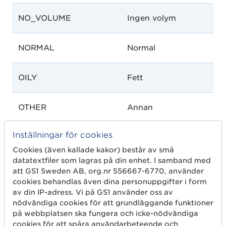
NO_VOLUME
Ingen volym
NORMAL
Normal
OILY
Fett
OTHER
Annan
Inställningar för cookies
PERMANENT_WAVE
Permanentat
Cookies (även kallade kakor) består av små
datatextfiler som lagras på din enhet. I samband med
SEMI_LONG
Halvlångt
att GS1 Sweden AB, org.nr 556667-6770, använder
cookies behandlas även dina personuppgifter i form
av din IP-adress. Vi på GS1 använder oss av
SENSITIVE_SCALP
Känslig
nödvändiga cookies för att grundläggande funktioner
hårbotten
på webbplatsen ska fungera och icke-nödvändiga
cookies för att spåra användarbeteende och