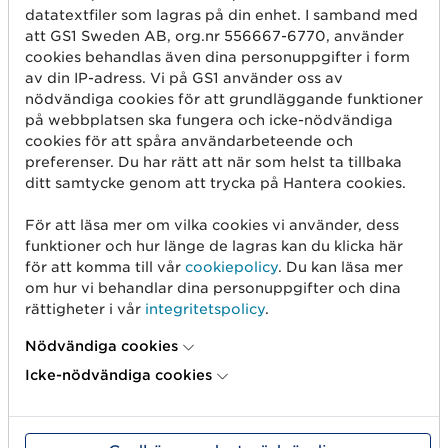
Använd GLN
datatextfiler som lagras på din enhet. I samband med
att GS1 Sweden AB, org.nr 556667-6770, använder
Sälj på marknadsplatser
cookies behandlas även dina personuppgifter i form
Dela artikelinformation
av din IP-adress. Vi på GS1 använder oss av
nödvändiga cookies för att grundläggande funktioner
Mät produkten rätt
på webbplatsen ska fungera och icke-nödvändiga
cookies för att spåra användarbeteende och
Börja med spårbarhet
preferenser. Du har rätt att när som helst ta tillbaka
ditt samtycke genom att trycka på Hantera cookies.
Om oss
För att läsa mer om vilka cookies vi använder, dess
funktioner och hur länge de lagras kan du klicka här
Det här är vi
för att komma till vår
cookiepolicy
. Du kan läsa mer
GS1-standarder
om hur vi behandlar dina personuppgifter och dina
rättigheter i vår
integritetspolicy
.
Användargrupper
Nödvändiga cookies
Jobba hos oss
Icke-nödvändiga cookies
Kontakta oss
Press och media