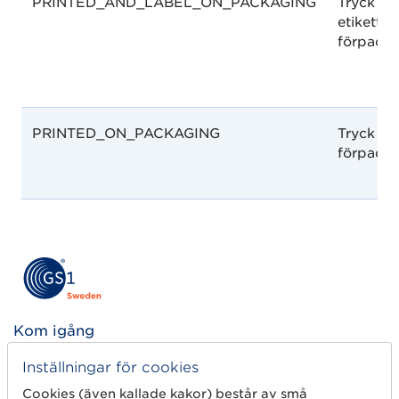
PRINTED_AND_LABEL_ON_PACKAGING
Tryck oc
etikett p
förpack
PRINTED_ON_PACKAGING
Tryck på
förpack
Kom igång
Skapa streckkod
Inställningar för cookies
Cookies (även kallade kakor) består av små