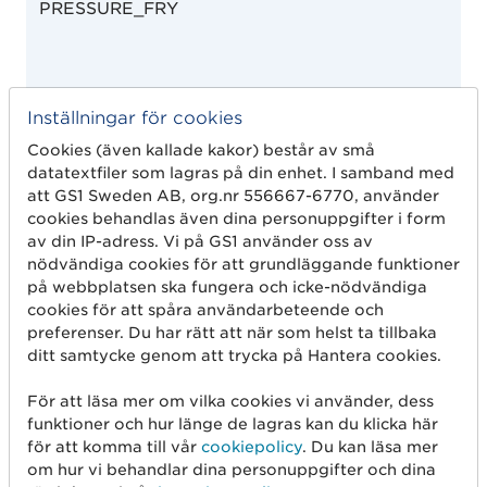
PRESSURE_FRY
Inställningar för cookies
Cookies (även kallade kakor) består av små
PRESSURE_STEAM
datatextfiler som lagras på din enhet. I samband med
att GS1 Sweden AB, org.nr 556667-6770, använder
cookies behandlas även dina personuppgifter i form
PROTEIN_BINDERS
av din IP-adress. Vi på GS1 använder oss av
nödvändiga cookies för att grundläggande funktioner
på webbplatsen ska fungera och icke-nödvändiga
PULLED
cookies för att spåra användarbeteende och
preferenser. Du har rätt att när som helst ta tillbaka
ditt samtycke genom att trycka på Hantera cookies.
PURIFY_SMOKE
För att läsa mer om vilka cookies vi använder, dess
funktioner och hur länge de lagras kan du klicka här
READY_TO_DRINK
D
för att komma till vår
cookiepolicy
. Du kan läsa mer
om hur vi behandlar dina personuppgifter och dina