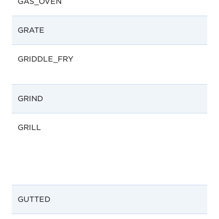
GAS_OVEN
GRATE
GRIDDLE_FRY
GRIND
GRILL
G
GUTTED