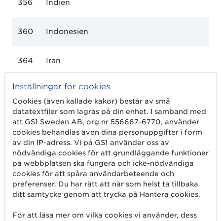
356
Indien
360
Indonesien
364
Iran
Inställningar för cookies
368
Irak
Cookies (även kallade kakor) består av små
datatextfiler som lagras på din enhet. I samband med
372
Irland
att GS1 Sweden AB, org.nr 556667-6770, använder
cookies behandlas även dina personuppgifter i form
av din IP-adress. Vi på GS1 använder oss av
376
Israel
nödvändiga cookies för att grundläggande funktioner
på webbplatsen ska fungera och icke-nödvändiga
cookies för att spåra användarbeteende och
380
Italien
preferenser. Du har rätt att när som helst ta tillbaka
ditt samtycke genom att trycka på Hantera cookies.
384
Elfenbenskusten
För att läsa mer om vilka cookies vi använder, dess