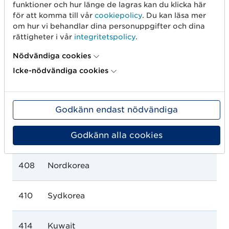
funktioner och hur länge de lagras kan du klicka här
388
Jamaica
för att komma till vår
cookiepolicy
. Du kan läsa mer
om hur vi behandlar dina personuppgifter och dina
rättigheter i vår
integritetspolicy
.
392
Japan
Nödvändiga cookies
Icke-nödvändiga cookies
398
Kazakstan
400
Jordanien
Godkänn endast nödvändiga
Godkänn alla cookies
404
Kenya
408
Nordkorea
410
Sydkorea
414
Kuwait