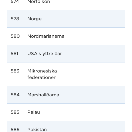
574
Norfolkön
578
Norge
580
Nordmarianerna
581
USA:s yttre öar
583
Mikronesiska
federationen
584
Marshallöarna
585
Palau
586
Pakistan