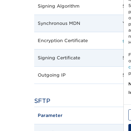
5
Signing Algorithm
SHA
p
o
Synchronous MDN
Yes
p
a
n
Encryption Certificate
gs1
H
F
Signing Certificate
Sam
o
c
p
Outgoing IP
51.
N
I
SFTP
Parameter