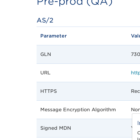
Pre-prod (QA)
AS/2
Parameter
Val
GLN
73
URL
htt
HTTPS
Rec
Message Encryption Algorithm
Non
Signed MDN
Yes
C
l