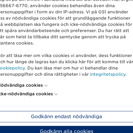
56667-6770, använder cookies behandlas även dina
-256 preferred. SHA-1 supported if necessary for legac
ersonuppgifter i form av din IP-adress. Vi på GS1 använder
ss av nödvändiga cookies för att grundläggande funktioner
å webbplatsen ska fungera och icke-nödvändiga cookies för
tt spåra användarbeteende och preferenser. Du har rätt att
är som helst ta tillbaka ditt samtycke genom att trycka på
se-as2-public
antera cookies.
ör att läsa mer om vilka cookies vi använder, dess funktioner
e as encryption certificate.
ch hur länge de lagras kan du klicka här för att komma till vå
ookiepolicy
. Du kan läsa mer om hur vi behandlar dina
ersonuppgifter och dina rättigheter i vår
integritetspolicy
.
145.182.203
ödvändiga cookies
cke-nödvändiga cookies
Godkänn endast nödvändiga
Value
Godkänn alla cookies