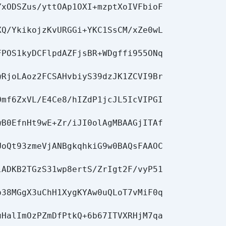
xODSZus/yttOAp1OXI+mzptXoIVFbioF

Q/YkikojzKvURGGi+YKC1SsCM/xZe0wL

POS1kyDCFlpdAZFjsBR+WDgffi955ONq

RjoLAoz2FCSAHvbiyS39dzJK1ZCVI9Br

mf6ZxVL/E4Ce8/hIZdP1jcJL5IcVIPGI

B0EfnHt9wE+Zr/iJI0olAgMBAAGjITAf

oQt93zmeVjANBgkqhkiG9w0BAQsFAAOC

ADKB2TGzS31wp8ertS/ZrIgt2F/vyP51

38MGgX3uChH1XygKYAw0uQLoT7vMiF0q

HalImOzPZmDfPtkQ+6b67ITVXRHjM7qa
