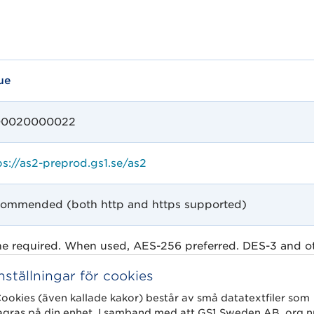
ue
00020000022
ps://as2-preprod.gs1.se/as2
ommended (both http and https supported)
e required. When used, AES-256 preferred. DES-3 and o
Inställningar för cookies
ookies (även kallade kakor) består av små datatextfiler som
agras på din enhet. I samband med att GS1 Sweden AB, org.n