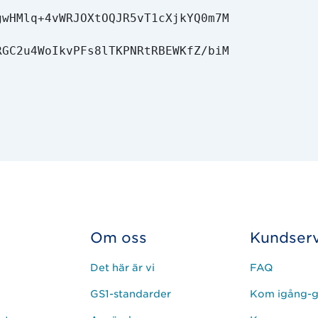
wHMlq+4vWRJOXtOQJR5vT1cXjkYQ0m7M

GC2u4WoIkvPFs8lTKPNRtRBEWKfZ/biM

Om oss
Kundserv
Det här är vi
FAQ
GS1-standarder
Kom igång-g