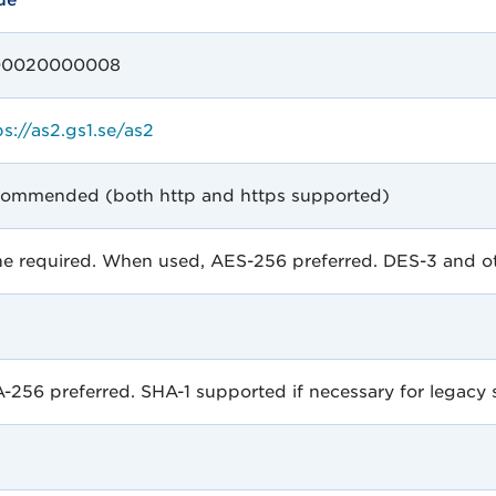
ue
00020000008
ps://as2.gs1.se/as2
ommended (both http and https supported)
e required. When used, AES-256 preferred. DES-3 and o
-256 preferred. SHA-1 supported if necessary for legac