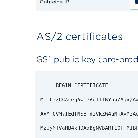
Outgoing IP
AS/2 certificates
GS1 public key (pre-pro
-----BEGIN CERTIFICATE-----

MIIC3zCCAcegAwIBAgIITKY5b/Aqa/Aw
AxMTQVMyIEdTMSBTd2VkZW4gMjAyMzAe
MzUyMTVaMB4xHDAaBgNVBAMTE0FTMiBH