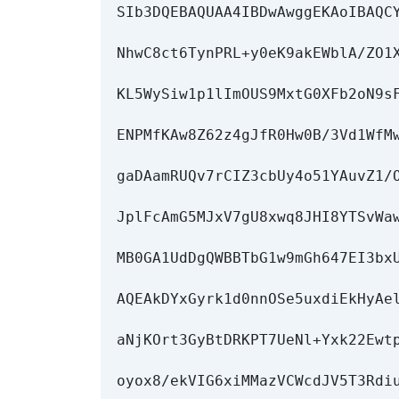
SIb3DQEBAQUAA4IBDwAwggEKAoIBAQCY
NhwC8ct6TynPRL+y0eK9akEWblA/ZO1X
KL5WySiw1p1lImOUS9MxtG0XFb2oN9sF
ENPMfKAw8Z62z4gJfR0Hw0B/3Vd1WfMw
gaDAamRUQv7rCIZ3cbUy4o51YAuvZ1/O
JplFcAmG5MJxV7gU8xwq8JHI8YTSvWaw
MB0GA1UdDgQWBBTbG1w9mGh647EI3bxU
AQEAkDYxGyrk1d0nnOSe5uxdiEkHyAel
aNjKOrt3GyBtDRKPT7UeNl+Yxk22Ewtp
oyox8/ekVIG6xiMMazVCWcdJV5T3Rdiu