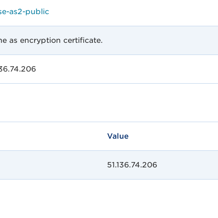
se-as2-public
e as encryption certificate.
136.74.206
Value
51.136.74.206