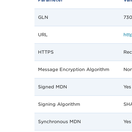
Parameter
Val
GLN
73
URL
htt
HTTPS
Rec
Message Encryption Algorithm
Non
Signed MDN
Yes
Signing Algorithm
SHA
Synchronous MDN
Yes