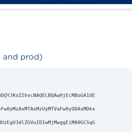
51.145.182.203
d and prod)
DQYJKoZIhvcNAQELBQAwHjEcMBoGA1UE

Fw0yMzAxMTAxMzUyMTVaFw0yODAxMDkx

UzEgU3dlZGVuIDIwMjMwggEiMA0GCSqG
