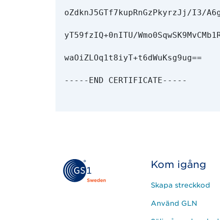
oZdknJ5GTf7kupRnGzPkyrzJj/I3/A6g
yT59fzIQ+0nITU/Wmo0SqwSK9MvCMb1R
waOiZLOq1t8iyT+t6dWuKsg9ug==

-----END CERTIFICATE-----
Kom igång
Skapa streckkod
Använd GLN