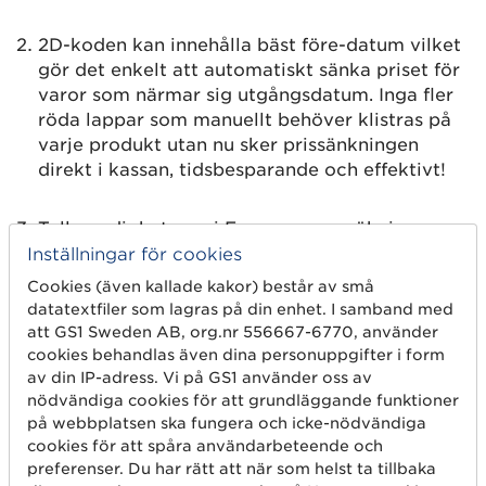
2D-koden kan innehålla bäst före-datum vilket
gör det enkelt att automatiskt sänka priset för
varor som närmar sig utgångsdatum. Inga fler
röda lappar som manuellt behöver klistras på
varje produkt utan nu sker prissänkningen
direkt i kassan, tidsbesparande och effektivt!
Tullmyndigheterna i Europa ser en ökning av
piratkopierade varor inom nästan alla
Inställningar för cookies
produktsektorer. Genom att ha serienumret i
Cookies (även kallade kakor) består av små
2D-koden går det att identifiera oäkta varor
datatextfiler som lagras på din enhet. I samband med
direkt i kassan och på så sätt stoppa dem.
att GS1 Sweden AB, org.nr 556667-6770, använder
cookies behandlas även dina personuppgifter i form
av din IP-adress. Vi på GS1 använder oss av
nödvändiga cookies för att grundläggande funktioner
på webbplatsen ska fungera och icke-nödvändiga
cookies för att spåra användarbeteende och
preferenser. Du har rätt att när som helst ta tillbaka