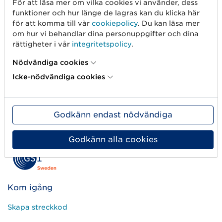
För att läsa mer om vilka cookies vi använder, dess
funktioner och hur länge de lagras kan du klicka här
för att komma till vår
cookiepolicy
. Du kan läsa mer
om hur vi behandlar dina personuppgifter och dina
Vi hoppas att dessa nyheter kommer underlätta
rättigheter i vår
integritetspolicy
.
och effektivisera ditt arbete i Validoo DataEntry.
Tveka inte att höra av dig till vår kundservice för
Nödvändiga cookies
frågor eller input kring våra tjänster.
Icke-nödvändiga cookies
Kontaktuppgifter till kundservice hittar du här >
Godkänn endast nödvändiga
Godkänn alla cookies
Kom igång
Skapa streckkod