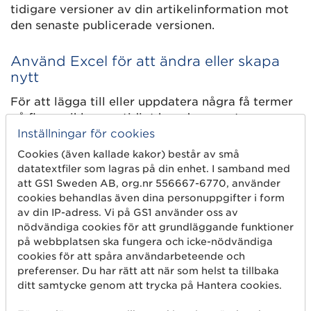
tidigare versioner av din artikelinformation mot
den senaste publicerade versionen.
Använd Excel för att ändra eller skapa
nytt
För att lägga till eller uppdatera några få termer
på flera ariklar samtidigt kan du exportera en
Inställningar för cookies
Excelfil med dina artiklar. Du kan även välja att
exportera alla termer på en artikel och använda
Cookies (även kallade kakor) består av små
som mall för att importera helt nya artiklar.
datatextfiler som lagras på din enhet. I samband med
att GS1 Sweden AB, org.nr 556667-6770, använder
cookies behandlas även dina personuppgifter i form
Inledande nolla behövs inte längre
av din IP-adress. Vi på GS1 använder oss av
När du anger dina
Global Trade Item Number
nödvändiga cookies för att grundläggande funktioner
(GTIN
) behöver du inte längre ange 14 siffror, det
på webbplatsen ska fungera och icke-nödvändiga
cookies för att spåra användarbeteende och
räcker att ange de siffrorna som du ser på
preferenser. Du har rätt att när som helst ta tillbaka
förpackningen. Systemet kommer automatiskt
ditt samtycke genom att trycka på Hantera cookies.
att fylla ut med inledande nollor så att det alltid
blir totalt 14 siffror vilket ett GTIN består av.