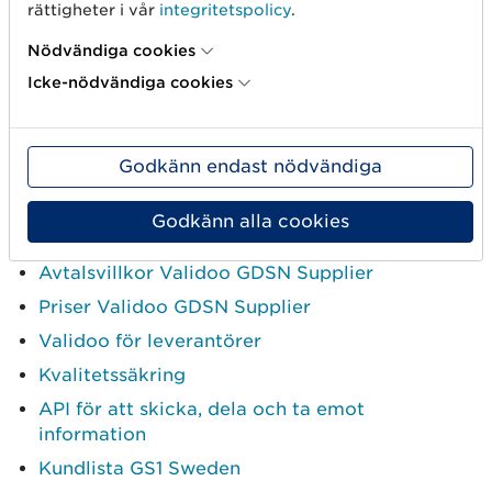
rättigheter i vår
integritetspolicy
.
Drift
: Tjänsten är normalt tillgänglig dygnet
Nödvändiga cookies
runt, med vissa perioder av planerade avbrott
för underhåll.
Icke-nödvändiga cookies
Support
:
GS1 Swedens Kundservice
finns
tillgänglig på telefon och e-post måndag–
Godkänn endast nödvändiga
fredag.
Godkänn alla cookies
8. Bilagor och relaterade länkar
Avtalsvillkor Validoo GDSN Supplier
Priser Validoo GDSN Supplier
Validoo för leverantörer
Kvalitetssäkring
API för att skicka, dela och ta emot
information
Kundlista GS1 Sweden