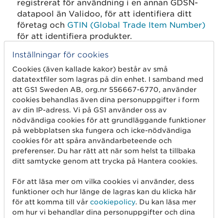
registrerat för användning i en annan GDSN-
datapool än Validoo, för att identifiera ditt
företag och
GTIN (Global Trade Item Number)
för att identifiera produkter.
Anslutning till en GDSN‑datapool annan än
Inställningar för cookies
Validoo.
Cookies (även kallade kakor) består av små
Ett system för inmatning och publicering av
datatextfiler som lagras på din enhet. I samband med
artikelinformation i en annan datapool än
att GS1 Sweden AB, org.nr 556667-6770, använder
Validoo.
cookies behandlas även dina personuppgifter i form
av din IP-adress. Vi på GS1 använder oss av
nödvändiga cookies för att grundläggande funktioner
7. Förvaltning, drift och support
på webbplatsen ska fungera och icke-nödvändiga
cookies för att spåra användarbeteende och
Standarduppdateringar
: GS1 Sweden följer
preferenser. Du har rätt att när som helst ta tillbaka
globala GS1-standarder och gör
ditt samtycke genom att trycka på Hantera cookies.
uppgraderingar i tjänsten vid versionsbyten i
GDSN, normalt 3-4 gånger per år.
För att läsa mer om vilka cookies vi använder, dess
funktioner och hur länge de lagras kan du klicka här
Löpande utveckling
: Nya funktioner utvecklas
för att komma till vår
cookiepolicy
. Du kan läsa mer
löpande och prioriteras efter komplexitet och
om hur vi behandlar dina personuppgifter och dina
kundnytta.