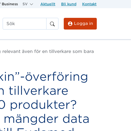
 Business
SV
Aktuellt
Bli kund
Kontakt
Logga in
Sök
g relevant även för en tillverkare som bara
kin”-överföring
 tillverkare
0 produkter?
ra mängder data