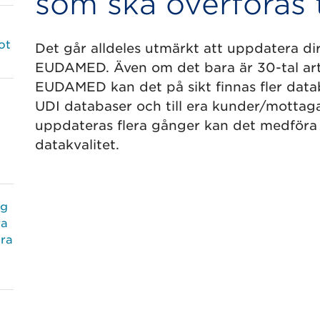
som ska överföras 
ot
Det går alldeles utmärkt att uppdatera di
EUDAMED. Även om det bara är 30-tal art
EUDAMED kan det på sikt finnas fler dat
UDI databaser och till era kunder/motta
uppdateras flera gånger kan det medföra 
datakvalitet.
ng
ra
ora