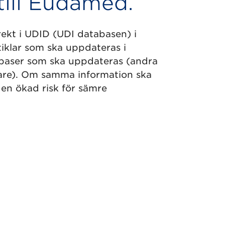
till Eudamed.
rekt i UDID (UDI databasen) i
iklar som ska uppdateras i
abaser som ska uppdateras (andra
gare). Om samma information ska
en ökad risk för sämre