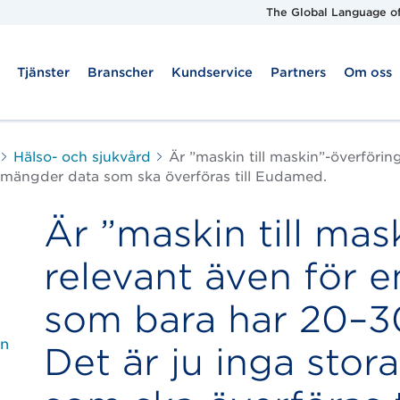
The Global Language of
Tjänster
Branscher
Kundservice
Partners
Om oss
Hälso- och sjukvård
Är ”maskin till maskin”-överförin
a mängder data som ska överföras till Eudamed.
Är ”maskin till mas
relevant även för en
som bara har 20–3
on
Det är ju inga sto