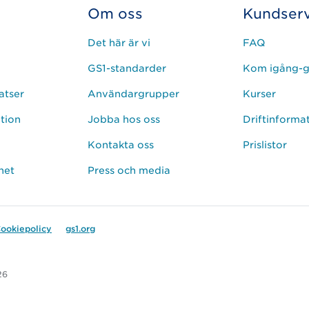
Om oss
Kundserv
Det här är vi
FAQ
GS1-standarder
Kom igång-g
atser
Användargrupper
Kurser
ation
Jobba hos oss
Driftinforma
Kontakta oss
Prislistor
het
Press och media
ookiepolicy
gs1.org
26