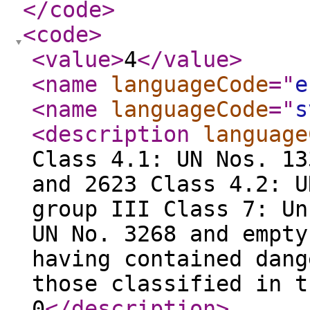
</code
>
<code
>
<value
>
4
</value
>
<name
languageCode
="
e
<name
languageCode
="
s
<description
language
Class 4.1: UN Nos. 13
and 2623 Class 4.2: U
group III Class 7: Un
UN No. 3268 and empty
having contained dang
those classified in t
0
</description
>