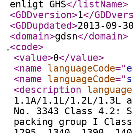
enligt GHS
</listName
>
<GDDversion
>
1
</GDDver
<GDDupdated
>
2013-09-3
<domain
>
gdsn
</domain
>
<code
>
<value
>
0
</value
>
<name
languageCode
="
e
<name
languageCode
="
s
<description
language
1.1A/1.1L/1.2L/1.3L a
No. 3343 Class 4.2: S
packing group I Class
1295, 1340, 1390, 140