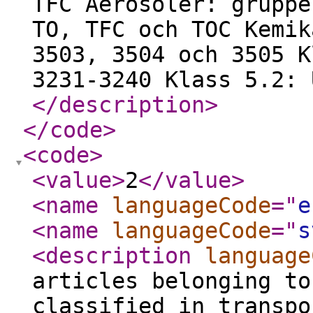
TFC Aerosoler: gruppe
TO, TFC och TOC Kemik
3503, 3504 och 3505 K
3231-3240 Klass 5.2: 
</description
>
</code
>
<code
>
<value
>
2
</value
>
<name
languageCode
="
e
<name
languageCode
="
s
<description
language
articles belonging to
classified in transpo