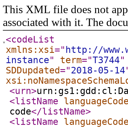
This XML file does not appe
associated with it. The doc
<codeList
xmlns:xsi
="
http://www.
instance
"
term
="
T3744
"
SDDupdated
="
2018-05-14
xsi:noNamespaceSchemaL
<urn
>
urn:gs1:gdd:cl:D
<listName
languageCod
code
</listName
>
<listName
languageCod