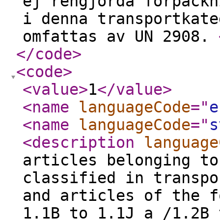
ej rengjorda förpackn
i denna transportkate
omfattas av UN 2908.
</code
>
<code
>
<value
>
1
</value
>
<name
languageCode
="
e
<name
languageCode
="
s
<description
language
articles belonging to
classified in transpo
and articles of the f
1.1B to 1.1J a /1.2B 