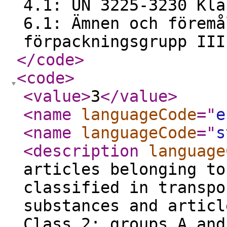
4.1: UN 3225-3230 Kla
6.1: Ämnen och föremå
förpackningsgrupp II
</code
>
<code
>
<value
>
3
</value
>
<name
languageCode
="
e
<name
languageCode
="
s
<description
language
articles belonging to
classified in transpo
substances and articl
Class 2: groups A and