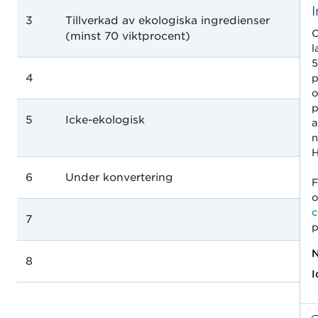
3
Tillverkad av ekologiska ingredienser
C
(minst 70 viktprocent)
l
5
4
p
o
p
5
Icke-ekologisk
a
n
H
6
Under konvertering
F
o
c
7
p
N
8
I