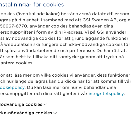
Inställningar för cookies
Tillverkad av ekologiska ingredienser (minst 70 viktproce
ookies (även kallade kakor) består av små datatextfiler som
agras på din enhet. I samband med att GS1 Sweden AB, org.n
56667-6770, använder cookies behandlas även dina
ersonuppgifter i form av din IP-adress. Vi på GS1 använder
ss av nödvändiga cookies för att grundläggande funktioner
å webbplatsen ska fungera och icke-nödvändiga cookies för
Icke-ekologisk enligt den tillämpliga regleringen för 
tt spåra användarbeteende och preferenser. Du har rätt att
(även känd som konventionell odling)
är som helst ta tillbaka ditt samtycke genom att trycka på
antera cookies.
Under konvertering (produkter som för närvarande konver
ör att läsa mer om vilka cookies vi använder, dess funktioner
ch hur länge de lagras kan du klicka här för att komma till vå
ookiepolicy
. Du kan läsa mer om hur vi behandlar dina
ersonuppgifter och dina rättigheter i vår
integritetspolicy
.
ödvändiga cookies
cke-nödvändiga cookies