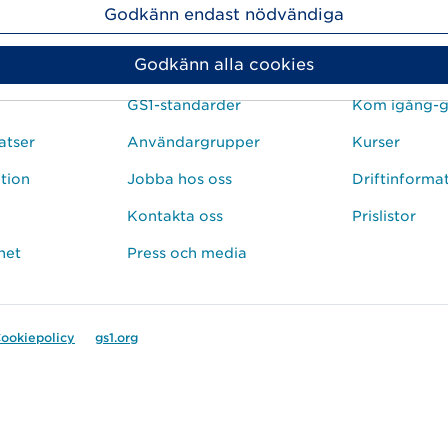
Godkänn endast nödvändiga
Om oss
Kundserv
Godkänn alla cookies
Det här är vi
FAQ
GS1-standarder
Kom igång-g
atser
Användargrupper
Kurser
ation
Jobba hos oss
Driftinforma
Kontakta oss
Prislistor
het
Press och media
ookiepolicy
gs1.org