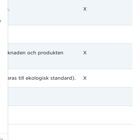
nt).
X
r
målmarknaden och produkten
X
teras till ekologisk standard).
X
r