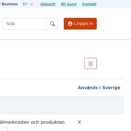
 Business
SV
Aktuellt
Bli kund
Kontakt
Logga in
Sök
Används i Sverige
 målmarknaden och produkten.
X