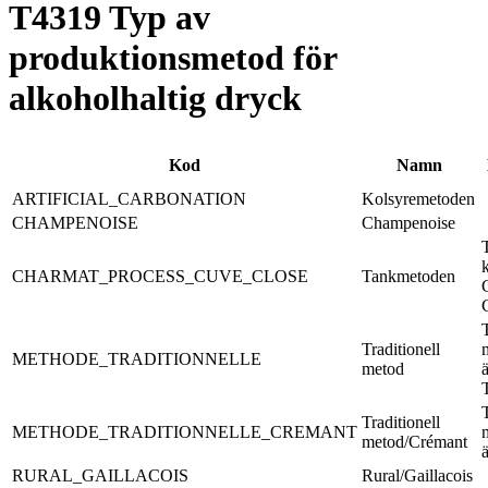
T4319 Typ av
produktionsmetod för
alkoholhaltig dryck
Kod
Namn
ARTIFICIAL_CARBONATION
Kolsyremetoden
CHAMPENOISE
Champenoise
CHARMAT_PROCESS_CUVE_CLOSE
Tankmetoden
T
Traditionell
METHODE_TRADITIONNELLE
metod
T
Traditionell
METHODE_TRADITIONNELLE_CREMANT
metod/Crémant
RURAL_GAILLACOIS
Rural/Gaillacois