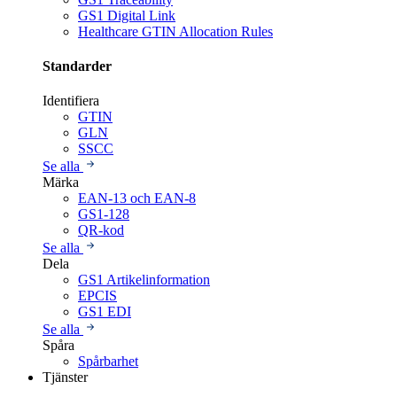
GS1 Digital Link
Healthcare GTIN Allocation Rules
Standarder
Identifiera
GTIN
GLN
SSCC
Se alla
Märka
EAN-13 och EAN-8
GS1-128
QR-kod
Se alla
Dela
GS1 Artikelinformation
EPCIS
GS1 EDI
Se alla
Spåra
Spårbarhet
Tjänster