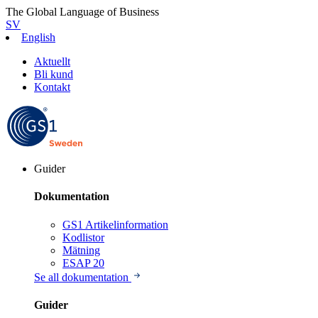
The Global Language of Business
SV
English
Aktuellt
Bli kund
Kontakt
Guider
Dokumentation
GS1 Artikelinformation
Kodlistor
Mätning
ESAP 20
Se all dokumentation
Guider