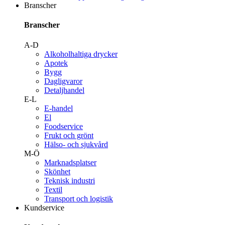
Branscher
Branscher
A-D
Alkoholhaltiga drycker
Apotek
Bygg
Dagligvaror
Detaljhandel
E-L
E-handel
El
Foodservice
Frukt och grönt
Hälso- och sjukvård
M-Ö
Marknadsplatser
Skönhet
Teknisk industri
Textil
Transport och logistik
Kundservice