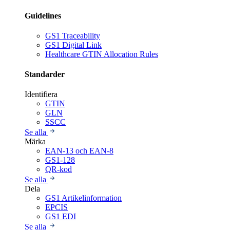
Guidelines
GS1 Traceability
GS1 Digital Link
Healthcare GTIN Allocation Rules
Standarder
Identifiera
GTIN
GLN
SSCC
Se alla
Märka
EAN-13 och EAN-8
GS1-128
QR-kod
Se alla
Dela
GS1 Artikelinformation
EPCIS
GS1 EDI
Se alla