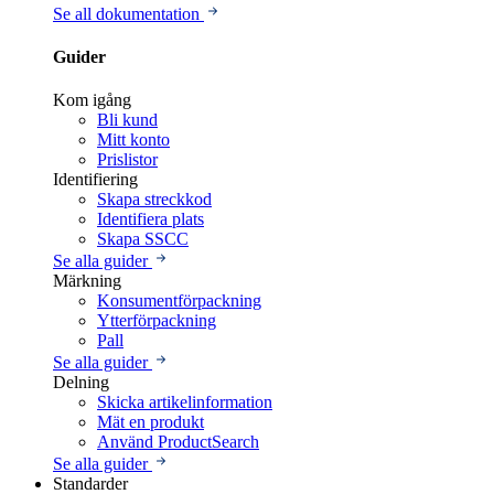
Se all dokumentation
Guider
Kom igång
Bli kund
Mitt konto
Prislistor
Identifiering
Skapa streckkod
Identifiera plats
Skapa SSCC
Se alla guider
Märkning
Konsumentförpackning
Ytterförpackning
Pall
Se alla guider
Delning
Skicka artikelinformation
Mät en produkt
Använd ProductSearch
Se alla guider
Standarder