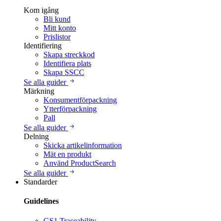
Kom igång
Bli kund
Mitt konto
Prislistor
Identifiering
Skapa streckkod
Identifiera plats
Skapa SSCC
Se alla guider
Märkning
Konsumentförpackning
Ytterförpackning
Pall
Se alla guider
Delning
Skicka artikelinformation
Mät en produkt
Använd ProductSearch
Se alla guider
Standarder
Guidelines
GS1 Traceability