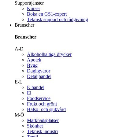
Supporttjänster
Kurser
Boka en GS1-expert
Teknisk support och rådgivning
Branscher
Branscher
A-D
Alkoholhaltiga drycker
Apotek
Bygg
Dagligvaror
Detaljhandel
E-L
E-handel
El
Foodservice
Frukt och grönt
Hälso- och sjukvård
M-Ö
Marknadsplatser
Skönhet
Teknisk industri
Textil