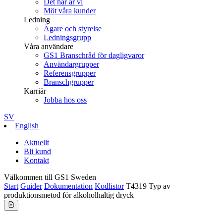
Det här är vi
Möt våra kunder
Ledning
Ägare och styrelse
Ledningsgrupp
Våra användare
GS1 Branschråd för dagligvaror
Användargrupper
Referensgrupper
Branschgrupper
Karriär
Jobba hos oss
SV
English
Aktuellt
Bli kund
Kontakt
Välkommen till GS1 Sweden
Start
Guider
Dokumentation
Kodlistor
T4319 Typ av
produktionsmetod för alkoholhaltig dryck