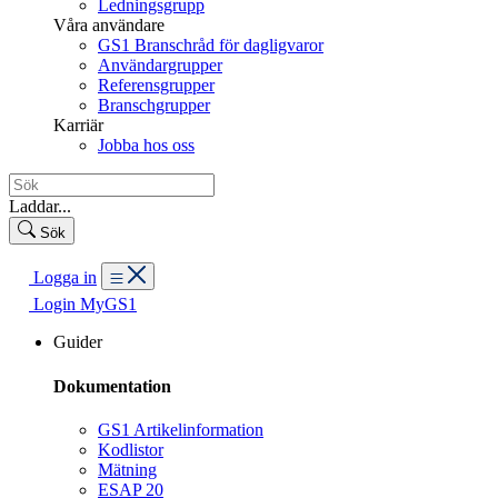
Ledningsgrupp
Våra användare
GS1 Branschråd för dagligvaror
Användargrupper
Referensgrupper
Branschgrupper
Karriär
Jobba hos oss
Laddar...
Sök
Logga in
Login MyGS1
Guider
Dokumentation
GS1 Artikelinformation
Kodlistor
Mätning
ESAP 20