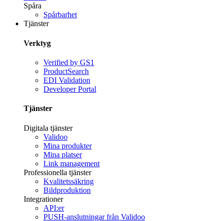
Spåra
Spårbarhet
Tjänster
Verktyg
Verified by GS1
ProductSearch
EDI Validation
Developer Portal
Tjänster
Digitala tjänster
Validoo
Mina produkter
Mina platser
Link management
Professionella tjänster
Kvalitetssäkring
Bildproduktion
Integrationer
API:er
PUSH-anslutningar från Validoo