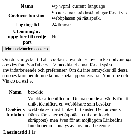
Namn
wp-wpml_current_language
Sparar dina språkinställningar för att visa
Cookiens funktion
webbplatsen på rätt språk.
Lagringstid
24 timmar
Utlämning av
uppgifter till tredje
Nej
part
Icke-nödvändiga cookies
Om du samtycker till alla cookies använder vi även icke-nödvändiga
cookies från YouTube och Vimeo bland annat för att spåra
användarbeteende och preferenser. Om du inte samtycker till dessa
cookies kommer du inte kunna spela upp videos från YouTube och
Vimeo på gs1.se.
Namn
bcookie
Webbläsaridentifierare. Denna cookie används för att
unikt identifiera en webbläsare som besöker
Cookiens
webbplatser med LinkedIn-tjänster. Den används
funktion
främst för säkerhet (upptäcka missbruk och
skräppost), men även för att möjliggöra LinkedIns
funktioner och analys av användarbeteende.
Lagringstid
1 år