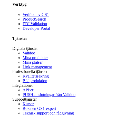
Verktyg
Verified by GS1
ProductSearch
EDI Validation
Developer Portal
Tjänster
Digitala tjänster
Validoo
Mina produkter
Mina platser
Link management
Professionella tjänster
Kvalitetssäkring
Bildproduktion
Integrationer
API:er
PUSH-anslutningar från Validoo
Supporttjänster
Kurser
Boka en GS1-expert
Teknisk support och rådgivning