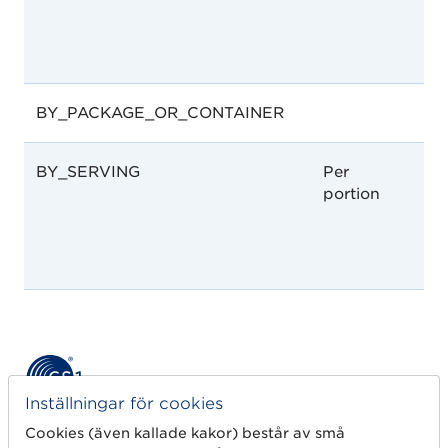
på
mä
ex
BY_PACKAGE_OR_CONTAINER
BY_SERVING
Per
Nä
portion
mä
på
sp
po
Inställningar för cookies
Cookies (även kallade kakor) består av små
Kom igång