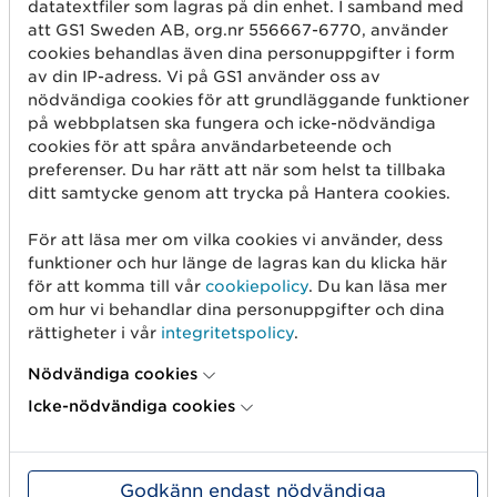
datatextfiler som lagras på din enhet. I samband med
att GS1 Sweden AB, org.nr 556667-6770, använder
Skapa streckkod
cookies behandlas även dina personuppgifter i form
Använd GLN
av din IP-adress. Vi på GS1 använder oss av
nödvändiga cookies för att grundläggande funktioner
Sälj på marknadsplatser
på webbplatsen ska fungera och icke-nödvändiga
cookies för att spåra användarbeteende och
Dela artikelinformation
preferenser. Du har rätt att när som helst ta tillbaka
ditt samtycke genom att trycka på Hantera cookies.
Mät produkten rätt
Börja med spårbarhet
För att läsa mer om vilka cookies vi använder, dess
funktioner och hur länge de lagras kan du klicka här
för att komma till vår
cookiepolicy
. Du kan läsa mer
Om oss
om hur vi behandlar dina personuppgifter och dina
rättigheter i vår
integritetspolicy
.
Det här är vi
Nödvändiga cookies
GS1-standarder
Icke-nödvändiga cookies
Användargrupper
Jobba hos oss
Godkänn endast nödvändiga