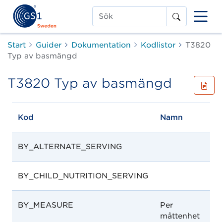
Sök
Start
Guider
Dokumentation
Kodlistor
T3820
Typ av basmängd
T3820 Typ av basmängd
Kod
Namn
Be
BY_ALTERNATE_SERVING
BY_CHILD_NUTRITION_SERVING
BY_MEASURE
Per
Nä
måttenhet
mä