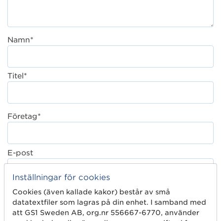
Namn*
Titel*
Företag*
E-post
Inställningar för cookies
Cookies (även kallade kakor) består av små
Jag bekräftar att jag har tagit del av
datatextfiler som lagras på din enhet. I samband med
integritetspolicyn
som beskriver GS1 Swedens
att GS1 Sweden AB, org.nr 556667-6770, använder
behandling av mina personuppgifter.