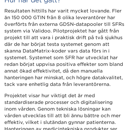
Hur har det gått?
Resultaten hittills har varit mycket lovande. Fler
än 150 000 GTIN från 8 olika leverantörer har
överförts från externa GDSN-datapooler till SFRs
system via Validoo. Pilotprojektet har gått från
projekt till att vara i praktisk drift på två sjukhus
där de har börjat testa systemet genom att
skanna DataMatrix-koder vars data förs in i
systemet. Systemet som SFR har utvecklat har
redan börjat uppvisa positiva effekter som bland
annat ökad effektivitet, då den manuella
hanteringen har minskat, och högre datakvalitet,
tack vare enhetlig data från leverantörerna.
Projektet visar hur viktigt det är med
standardiserade processer och digitalisering
inom vården. Genom tekniska lösningar kan
vården utvecklas till att bli ännu bättre och mer
effektiv, vilket i slutändan gynnar patienterna.
Hanteringen av medicintekniska produkter ser