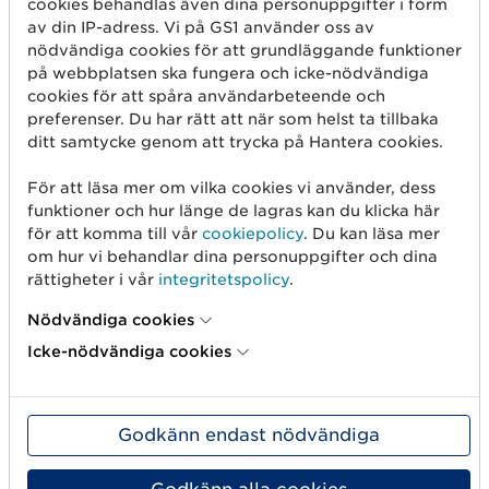
cookies behandlas även dina personuppgifter i form
L
av din IP-adress. Vi på GS1 använder oss av
ä
nödvändiga cookies för att grundläggande funktioner
m
på webbplatsen ska fungera och icke-nödvändiga
n
cookies för att spåra användarbeteende och
a
preferenser. Du har rätt att när som helst ta tillbaka
d
ditt samtycke genom att trycka på Hantera cookies.
e
t
För att läsa mer om vilka cookies vi använder, dess
t
funktioner och hur länge de lagras kan du klicka här
a
för att komma till vår
cookiepolicy
. Du kan läsa mer
f
om hur vi behandlar dina personuppgifter och dina
ä
rättigheter i vår
integritetspolicy
.
l
Nödvändiga cookies
t
t
Icke-nödvändiga cookies
o
m
t
Godkänn endast nödvändiga
.