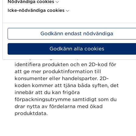
Nödvändiga cookies
Frigör utrymme
Icke-nödvändiga cookies
på dina
förpackningar
Godkänn endast nödvändiga
Godkänn alla cookies
Idag finns det ofta flera streckkoder på
en förpackning – en EAN/UPC för att
identifiera produkten och en 2D-kod för
att ge mer produktinformation till
konsumenter eller handelsparter. 2D-
koden kommer att tjäna båda syften, det
innebär att du kan frigöra
förpackningsutrymme samtidigt som du
drar nytta av fördelarna med ökad
produktdata.