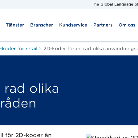
The Global Language of
Tjänster
Branscher
Kundservice
Partners
Om oss
koder för retail
2D-koder för en rad olika användning
 rad olika
råden
l för 2D-koder än